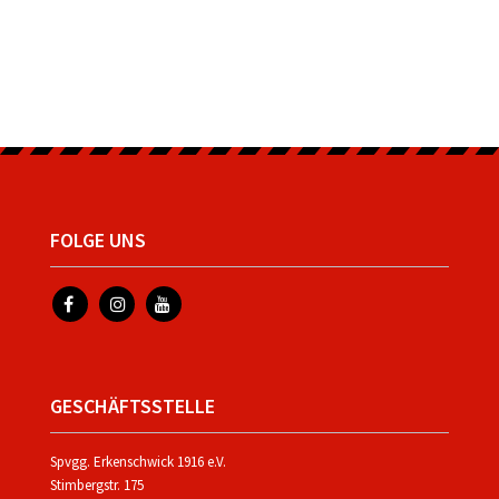
FOLGE UNS
GESCHÄFTSSTELLE
Spvgg. Erkenschwick 1916 e.V.
Stimbergstr. 175