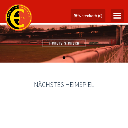
Warenkorb
(
0
)
TICKETS SICHERN
MEIN KONTO
NÄCHSTES HEIMSPIEL